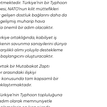
mektedir. Türkiye’nin bir Typhoon
esi, NATO’nun kilit müttefikleri
 gelişen dostluk bağlarını daha da
n gelişmiş muharip hava
da önemli bir adım olacaktır.
rkiye ortaklığında, kabiliyet iş
 ülkenin savunma sanayilerini dünya
rşılıklı alımı yoluyla destekleme
aşlangıcını oluşturacaktır.
tak bir Mutabakat Zaptı
r arasındaki ilişkiyi
n konusunda tam kapsamlı bir
klaştırmaktadır.
 Türkiye’nin Typhoon topluluğuna
r adım olarak memnuniyetle