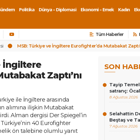
Gündem
Politika
Dünya – Diplomasi
Ekonomi – Emek
Kadın
Eko
Tüm Haberler
si
MSB: Türkiye ve İngiltere Eurofighter’da Mutabakat Zaptı’
 İngiltere
SON HAB
Mutabakat Zaptı’nı
Tayip Temel y
satranç: Öcala
8 Ağustos 2026
kiye ile İngiltere arasında
ın alımına ilişkin Mutabakat
Selahattin D
irdi. Alman dergisi Der Spiegel’in
Beştaş ve Ta
 Türkiye’nin 40 Eurofighter
7 Ağustos 2026
lik ön talebine olumlu yanıt