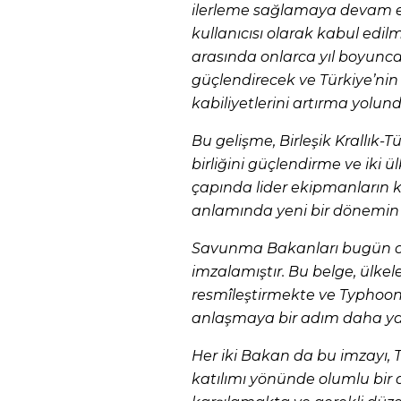
ilerleme sağlamaya devam et
kullanıcısı olarak kabul edilm
arasında onlarca yıl boyunca
güçlendirecek ve Türkiye’ni
kabiliyetlerini artırma yolun
Bu gelişme, Birleşik Krallık-Tü
birliğini güçlendirme ve iki
çapında lider ekipmanların ka
anlamında yeni bir dönemin b
Savunma Bakanları bugün or
imzalamıştır. Bu belge, ülkele
resmîleştirmekte ve Typhoo
anlaşmaya bir adım daha ya
Her iki Bakan da bu imzayı,
katılımı yönünde olumlu bi