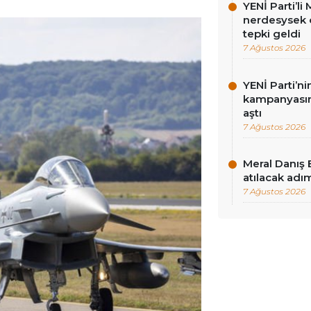
YENİ Parti’l
nerdesysek o
tepki geldi
7 Ağustos 2026
YENİ Parti’n
kampanyasınd
aştı
7 Ağustos 2026
Meral Danış 
atılacak adım
7 Ağustos 2026