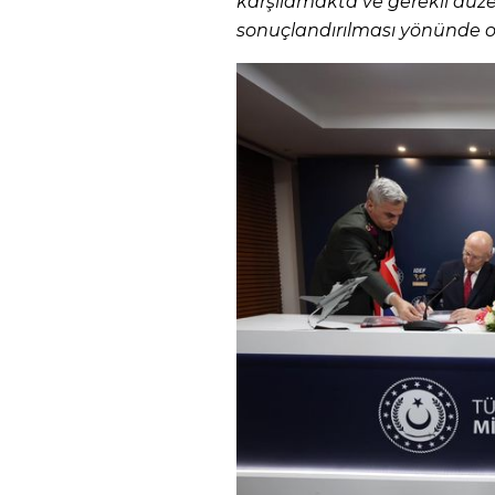
karşılamakta ve gerekli düz
sonuçlandırılması yönünde or