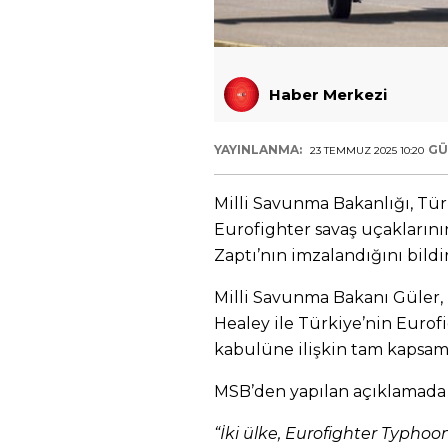
Haber Merkezi
YAYINLANMA:
GÜ
23 TEMMUZ 2025 10:20
Milli Savunma Bakanlığı, Türk
Eurofighter savaş uçaklarını
Zaptı’nın imzalandığını bildir
Milli Savunma Bakanı Güler, 
Healey ile Türkiye’nin Eurof
kabulüne ilişkin tam kapsaml
MSB’den yapılan açıklamada ş
“İki ülke, Eurofighter Typh