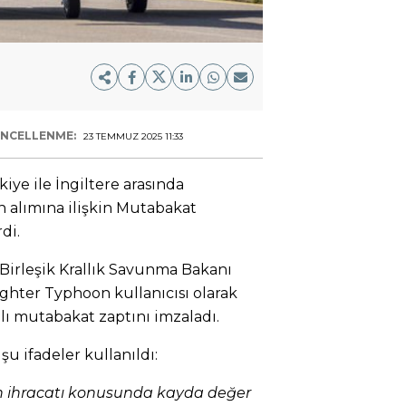
NCELLENME:
23 TEMMUZ 2025 11:33
iye ile İngiltere arasında
n alımına ilişkin Mutabakat
di.
Birleşik Krallık Savunma Bakanı
ighter Typhoon kullanıcısı olarak
ı mutabakat zaptını imzaladı.
u ifadeler kullanıldı:
oon ihracatı konusunda kayda değer