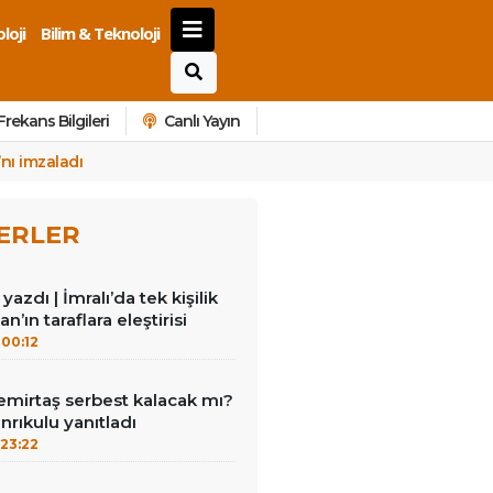
loji
Bilim & Teknoloji
Frekans Bilgileri
Canlı Yayın
nı imzaladı
ERLER
azdı | İmralı’da tek kişilik
n’ın taraflara eleştirisi
00:12
emirtaş serbest kalacak mı?
nrıkulu yanıtladı
23:22