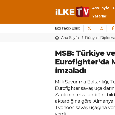
Ana Sayfa
Yazarlar
Bizi Takip Edin:
Ana Sayfa
Dünya - Diploma
MSB: Türkiye ve
Eurofighter’da 
imzaladı
Milli Savunma Bakanlığı, Tür
Eurofighter savaş uçakların
Zaptı’nın imzalandığını bild
aktardığına göre, Almanya,
Typhoon savaş uçağına yöne
verdi.