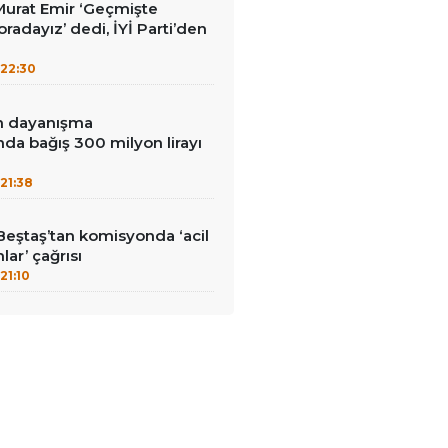
i Murat Emir ‘Geçmişte
radayız’ dedi, İYİ Parti’den
22:30
in dayanışma
a bağış 300 milyon lirayı
21:38
Beştaş’tan komisyonda ‘acil
lar’ çağrısı
21:10