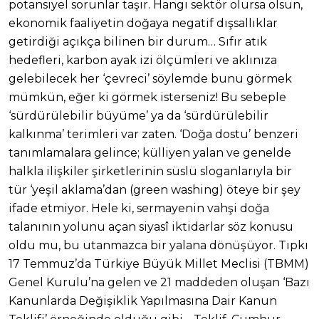
potansiyel sorunlar taşır. Hangi sektör olursa olsun,
ekonomik faaliyetin doğaya negatif dışsallıklar
getirdiği açıkça bilinen bir durum… Sıfır atık
hedefleri, karbon ayak izi ölçümleri ve aklınıza
gelebilecek her ‘çevreci’ söylemde bunu görmek
mümkün, eğer ki görmek isterseniz! Bu sebeple
‘sürdürülebilir büyüme’ ya da ‘sürdürülebilir
kalkınma’ terimleri var zaten. ‘Doğa dostu’ benzeri
tanımlamalara gelince; külliyen yalan ve genelde
halkla ilişkiler şirketlerinin süslü sloganlarıyla bir
tür ‘yeşil aklama’dan (green washing) öteye bir şey
ifade etmiyor. Hele ki, sermayenin vahşi doğa
talanının yolunu açan siyasî iktidarlar söz konusu
oldu mu, bu utanmazca bir yalana dönüşüyor. Tıpkı
17 Temmuz’da Türkiye Büyük Millet Meclisi (TBMM)
Genel Kurulu’na gelen ve 21 maddeden oluşan ‘Bazı
Kanunlarda Değişiklik Yapılmasına Dair Kanun