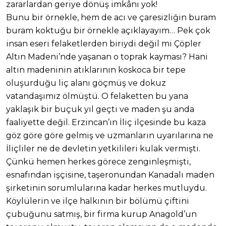
zararlardan geriye dönüş imkânı yok!
Bunu bir örnekle, hem de acı ve çaresizliğin buram
buram koktuğu bir örnekle açıklayayım… Pek çok
insan eseri felaketlerden biriydi değil mi Çöpler
Altın Madeni’nde yaşanan o toprak kayması? Hani
altın madeninin atıklarının koskoca bir tepe
oluşurduğu liç alanı göçmüş ve dokuz
vatandaşımız ölmüştü. O felaketten bu yana
yaklaşık bir buçuk yıl geçti ve maden şu anda
faaliyette değil. Erzincan’ın İliç ilçesinde bu kaza
göz göre göre gelmiş ve uzmanların uyarılarına ne
İliçliler ne de devletin yetkilileri kulak vermişti.
Çünkü hemen herkes görece zenginleşmişti,
esnafından işçisine, taşeronundan Kanadalı maden
şirketinin sorumlularına kadar herkes mutluydu.
Köylülerin ve ilçe halkının bir bölümü çiftini
çubuğunu satmış, bir firma kurup Anagold’un