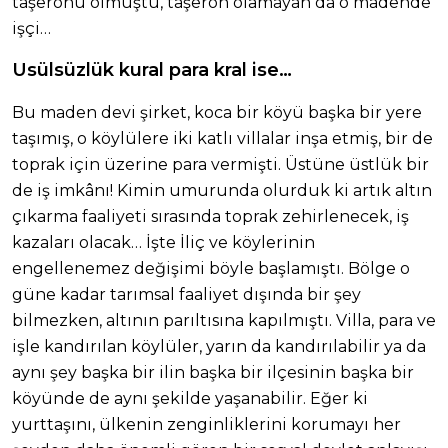
taşeronu olmuştu, taşeron olamayan da o madende
işçi…
Usülsüzlük kural para kral ise…
Bu maden devi şirket, koca bir köyü başka bir yere
taşımış, o köylülere iki katlı villalar inşa etmiş, bir de
toprak için üzerine para vermişti. Üstüne üstlük bir
de iş imkânı! Kimin umurunda olurduk ki artık altın
çıkarma faaliyeti sırasında toprak zehirlenecek, iş
kazaları olacak… İşte İliç ve köylerinin
engellenemez değişimi böyle başlamıştı. Bölge o
güne kadar tarımsal faaliyet dışında bir şey
bilmezken, altının parıltısına kapılmıştı. Villa, para ve
işle kandırılan köylüler, yarın da kandırılabilir ya da
aynı şey başka bir ilin başka bir ilçesinin başka bir
köyünde de aynı şekilde yaşanabilir. Eğer ki
yurttaşını, ülkenin zenginliklerini korumayı her