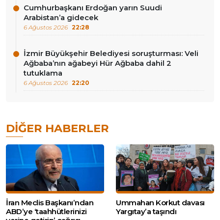
Cumhurbaşkanı Erdoğan yarın Suudi
Arabistan’a gidecek
6 Ağustos 2026
22:28
İzmir Büyükşehir Belediyesi soruşturması: Veli
Ağbaba’nın ağabeyi Hür Ağbaba dahil 2
tutuklama
6 Ağustos 2026
22:20
DIĞER HABERLER
İran Meclis Başkanı’ndan
Ummahan Korkut davası
ABD’ye ‘taahhütlerinizi
Yargıtay’a taşındı