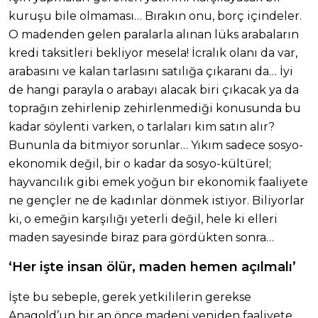
kuruşu bile olmaması… Bırakın onu, borç içindeler.
O madenden gelen paralarla alınan lüks arabaların
kredi taksitleri bekliyor mesela! İcralık olanı da var,
arabasını ve kalan tarlasını satılığa çıkaranı da… İyi
de hangi parayla o arabayı alacak biri çıkacak ya da
toprağın zehirlenip zehirlenmediği konusunda bu
kadar söylenti varken, o tarlaları kim satın alır?
Bununla da bitmiyor sorunlar… Yıkım sadece sosyo-
ekonomik değil, bir o kadar da sosyo-kültürel;
hayvancılık gibi emek yoğun bir ekonomik faaliyete
ne gençler ne de kadınlar dönmek istiyor. Biliyorlar
ki, o emeğin karşılığı yeterli değil, hele ki elleri
maden sayesinde biraz para gördükten sonra…
‘Her işte insan ölür, maden hemen açılmalı’
İşte bu sebeple, gerek yetkililerin gerekse
Anagold’un bir an önce madeni yeniden faaliyete