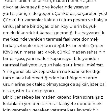
“Yeterli önlemler alınsın, maden hemen açılsın”
diyorlar. Aynı şey İliç ve köylerinde yaşayan
yurttaşlar için de geçerli. Çünkü başka çareleri yok!
Çünkü bir zamanlar kaliteli tulum peyniri ve balıyla
ünlü, şahane bir doğası olan, köylülerin büyük
emek dökerek kıt kanaat geçindiği bu hayvancılık
merkezinde yeniden tarımsal faaliyete dönmek
birkaç sebeple mümkün değil. En önemlisi Çöpler
Köyü’nün merası artık yok, çünkü maden sahasının
bir parçası, yani maden kapansaydı bile yeniden
tarımsal faaliyete uygun hale getirilmesi imkânsız.
Yine genel olarak toprakların ne kadar kirlendiği
tam olarak bilinmediğinden bu bölgenin tarım
ürünlerine pek talep olmayacağı da aşikâr, ister bal
olsun, ister tulum peyniri…
Bir diğer sebep ise maden kapandıktan sonra işsiz
kalanların yeniden tarımsal faaliyete dönebilmek
için yapmaları gereken yatırımı karşılayacak bir