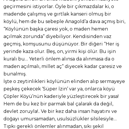
geçirmesini istiyorlar. Öyle bir çıkmazdalar ki, o
madende çalışmış ve gırtlak kanseri olmuş bir
köylü, hem de bu sebeple Anagold’a dava açmış biri,
“Köylünün başka çaresi yok, o maden hemen
açılmak zorunda” diyebiliyor. Kendisinden vaz
geçmiş, komşusunu düşünüyor. Bir diğeri “Her iş
yerinde kaza olur. Beş, on, yirmi kişi ölür. Bu işin
kuralı bu… Yeterli önlem alınsa da alınmasa da o
maden açılmalı, millet aç” diyecek kadar çaresiz ve
bunalmış.
İşte o zeytinlikleri köylünün elinden alıp sermayeye
peşkeş çekecek ‘Süper İzin’ var ya, onlarca köyü
Çöpler Köyü’nün kaderiyle yüzleştirecek bir yasa!
Hem de bu kez bir parmak bal çalarak da değil,
devlet zoruyla!.. Ve bir kez daha insan hayatını ve
doğayı umursamadan, usulsüzlükler silsilesiyle…
Tıpkı gerekli önlemler alınmadan, sıkı şekil