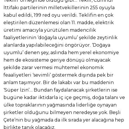
Teklifi’ örneğinde olduğu gibi… Teklif, Cumhur
İttifakı partilerinin milletvekillerinin 255 oyuyla
kabul edildi, 199 red oyu verildi. Teklifin en çok
eleştirilen düzenlemesi olan 11. madde, elektrik
üretimi amacıyla yürütülen madencilik
faaliyetlerinin ‘doğayla uyumlu’ şekilde zeytinlik
alanlarda yapılabileceğini öngörüyor. ‘Doğaya
uyumlu’ denen şey, aslında hem yerel ekonomiye
hem de ekosisteme geriye dönüşü olmayacak
şekilde zarar vermesi muhtemel ekonomik
feaaliyetleri ‘sevimli’ göstermek dışında pek bir
anlam taşımıyor. Bir de lakabı var bu maddenin
‘Süper İzin’… Bundan faydalanacak şirketlerin ise
bugüne kadar iktidarla iç içe geçmiş, doğa talanı ve
ülke topraklarının yağmasında liderliğe oynayan
şirketler olduğunu bilmeyen neredeyse yok. Beşli
Çete’nin bu yağmada da ilk sırada yer alacağına hep
birlikte tanık olacağız.