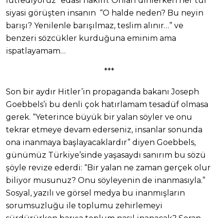
lütfediyoruz” edası hakim. Onları dinlerken her tür
siyasi görüşten insanın “O halde neden? Bu neyin
barışı? Yenilenle barışılmaz, teslim alınır…” ve
benzeri sözcükler kurduğuna eminim ama
ispatlayamam…
***
Son bir aydır Hitler’in propaganda bakanı Joseph
Goebbels’i bu denli çok hatırlamam tesadüf olmasa
gerek. “Yeterince büyük bir yalan söyler ve onu
tekrar etmeye devam ederseniz, insanlar sonunda
ona inanmaya başlayacaklardır” diyen Goebbels,
günümüz Türkiye’sinde yaşasaydı sanırım bu sözü
şöyle revize ederdi: “Bir yalan ne zaman gerçek olur
biliyor musunuz? Onu söyleyenin de inanmasıyla.”
Sosyal, yazılı ve görsel medya bu inanmışların
sorumsuzluğu ile toplumu zehirlemeyi