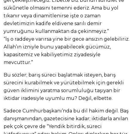
gerçekleştireceğiz. Elbette biz bunun suhulet ve
sükûnetle olmasını temenni ederiz. Ama bu yol
tıkanır veya dinamitlenirse işte o zaman
devletimizin kadife eldivene sarılı demir
yumruğunu kullanmaktan da çekinmeyiz.”
“İş o raddeye varırsa yine bir gece ansızın gelebiliriz.
Allah’ın izniyle bunu yapabilecek gücümüz,
kapasitemiz ve kabiliyetimiz ziyadesiyle
mevcuttur.”
Bu sözler; barış süreci başlatmak isteyen, barış
sürecini kurabilmek ve yürütebilmek için gerekli
güven iklimini yaratma sorumluluğu taşıyan bir
iktidar iradesiyle uyumlu mu? Değil, elbette.
Sadece Cumhurbaşkanı’nda bu dil hakim değil. Baş
danışmanından, gazetecisine kadar; iktidarla anılan
pek çok çevre de “Yendik bitirdik, süreci