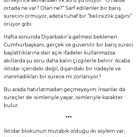
dinleyince akıllardaki ilk soru şu oluyor: “O halde
ortada ne var? Olan ne?” Sarf edilenler bir barış
sürecini örmüyor, adeta tuhaf bir “belirsizlik çağını”
örüyor gibi.
Hafta sonunda Diyarbakır’a gelmesi beklenen
Cumhurbaşkanı, gerçek ve güvenilir bir barış süreci
başlattıklarına dair açık ifadeler kullanmazsa
akıllarda şu soru daha kalın çizgilerle belirir: Acaba
iktidar içerideki değil, dışarıdaki bir iradeyle ve
inanmadıkları bir sürece mi zorlanıyor?
Bu arada hatırlatmadan geçmeyeyim: İnsanlar da
süreçler de isimleriyle yaşar, isimleriyle karakter
bulur.
***
İktidar blokunun mutabık olduğu iki söylem var;