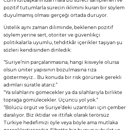
Cumhurbaşkanından hâlâ bu süreci sahiplenen ve
pozitif tutumlarla sürecin iklimini kuran bir söylem
duyulmamış olması gerçeği ortada duruyor.
Üstelik aynı zaman diliminde, beklenen pozitif
söylem yerine sert, otoriter ve güvenlikçi
politikalarla uyumlu, tehditkâr içerikler taşıyan şu
sözleri kendisinden dinledik:
“Suriye’nin parçalanmasına, hangi kisveyle olursa
olsun üniter yapısının bozulmasına rıza
göstermeyiz… Bu konuda bir risk görürsek gerekli
adımları süratle atarız.”
“Ya silahlarını gömecekler ya da silahlarıyla birlikte
toprağa gömülecekler. Üçüncü yol yok.”
“Bölücü örgüt ve Suriye’deki uzantıları için çember
daralıyor. Biz iktidar ve ittifak olarak terörsüz
Türkiye hedefimizi öyle veya böyle ama mutlaka