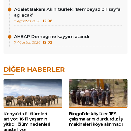
Adalet Bakanı Akın Gürlek: ‘Bembeyaz bir sayfa
açılacak’
7 Ağustos 2026
12:08
AHBAP Derneği’ne kayyım atandı
7 Ağustos 2026
12:02
DIĞER HABERLER
Kenya’da fil ölümleri
Bingöl’de köylüler JES
artıyor: 16 fil yaşamını
çalışmalarını durdurdu: İş
yitirdi, ölüm nedenleri
makineleri köye alınmadı
araştırılıyor