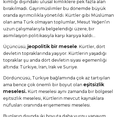
kimliği dışındaki ulusal kimliklere pek fazla alan
bırakılmadı. Gayrimüslimler bu dönemde büyük
oranda ayrımcılıkla yönetildi. Kürtler gibi Müslüman
olan ama Türk olmayan toplumlar, Mesut Yeğen’in
uzun çalışmalarıyla belgelendiği üzere, bir
asimilasyon politikasıyla karşı karşıya kaldı…
jeopolitik bir mesele
Üçüncüsü,
. Kürtler, dört
devletin topraklarında yaşıyor. Kürtlerin yaşadığı
topraklar şu anda dört devletin siyasi egemenliği
altında: Türkiye, İran, Irak ve Suriye.
Dördüncüsü, Türkiye bağlamında çok az tartışılan
eşitsizlik
ama bence çok önemli bir boyut olan
meselesi.
Kürt meselesi aynı zamanda bir bölgesel
eşitsizlik meselesi, Kürtlerin mevcut kaynaklara
nüfusları oranında erişememesi meselesi.
Bunların dışında iki boyuta daha vurgu yapayım.