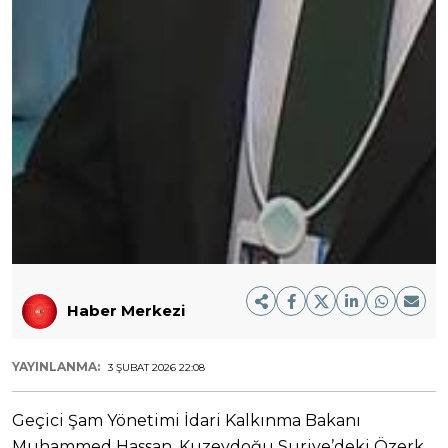
Haber Merkezi
YAYINLANMA:
3 ŞUBAT 2026 22:08
Geçici Şam Yönetimi İdari Kalkınma Bakanı
Muhammed Hassan, Kuzeydoğu Suriye’deki Özerk