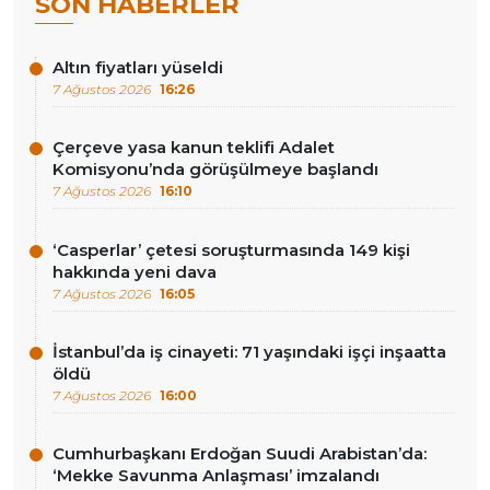
SON HABERLER
Altın fiyatları yüseldi
7 Ağustos 2026
16:26
Çerçeve yasa kanun teklifi Adalet
Komisyonu’nda görüşülmeye başlandı
7 Ağustos 2026
16:10
‘Casperlar’ çetesi soruşturmasında 149 kişi
hakkında yeni dava
7 Ağustos 2026
16:05
İstanbul’da iş cinayeti: 71 yaşındaki işçi inşaatta
öldü
7 Ağustos 2026
16:00
Cumhurbaşkanı Erdoğan Suudi Arabistan’da:
‘Mekke Savunma Anlaşması’ imzalandı