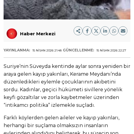
Haber Merkezi
YAYINLANMA:
GÜNCELLENME:
15 NISAN 2026 21:48
15 NISAN 2026 22:27
Suriye’nin Süveyda kentinde aylar sonra yeniden bir
araya gelen kayıp yakınları, Kerame Meydanı’nda
düzenledikleri eylemle çocuklarının akıbetini
sordu. Kadınlar, geçici hükümeti sivillere yönelik
keyfi gözaltılar ve zorla kaybetmeler üzerinden
“intikamcı politika” izlemekle suçladı.
Farklı köylerden gelen aileler ve kayıp yakınları,
herhangi bir suçlama olmaksızın insanların
evlerinden alındığını belirterek, bu sürecin son