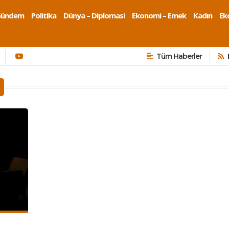
Gündem
Politika
Dünya – Diplomasi
Ekonomi – Emek
Kadın
Eko
Tüm Haberler