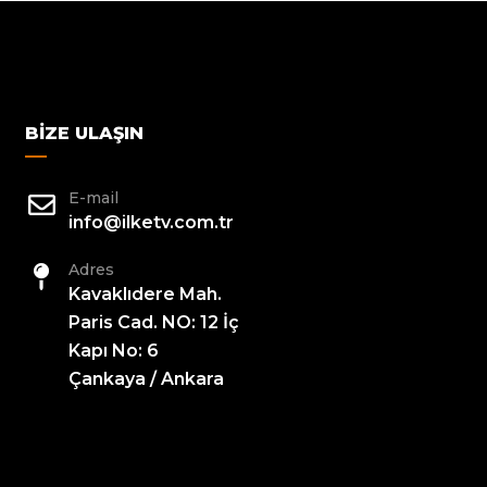
BIZE ULAŞIN
E-mail
info@ilketv.com.tr
Adres
Kavaklıdere Mah.
Paris Cad. NO: 12 İç
Kapı No: 6
Çankaya / Ankara