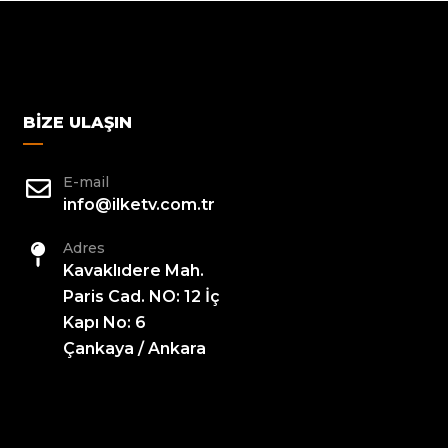
BIZE ULAŞIN
E-mail
info@ilketv.com.tr
Adres
Kavaklıdere Mah.
Paris Cad. NO: 12 İç
Kapı No: 6
Çankaya / Ankara