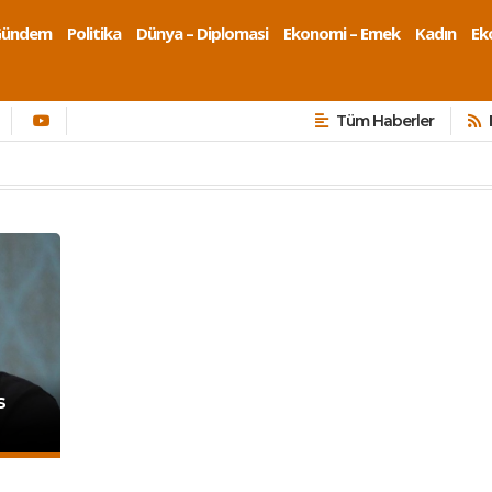
Gündem
Politika
Dünya – Diplomasi
Ekonomi – Emek
Kadın
Eko
Tüm Haberler
s