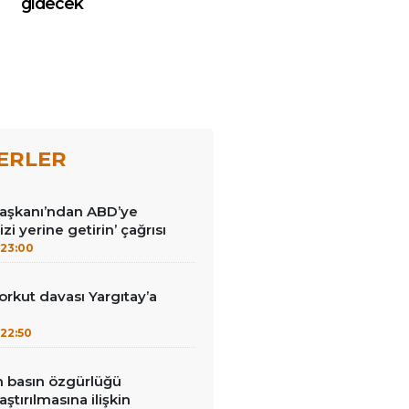
gidecek
ERLER
Başkanı’ndan ABD’ye
izi yerine getirin’ çağrısı
23:00
kut davası Yargıtay’a
22:50
in basın özgürlüğü
raştırılmasına ilişkin