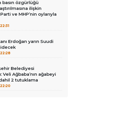
in basın özgürlüğü
raştırılmasına ilişkin
Parti ve MHP’nin oylarıyla
22:31
nı Erdoğan yarın Suudi
gidecek
22:28
ehir Belediyesi
: Veli Ağbaba’nın ağabeyi
dahil 2 tutuklama
22:20