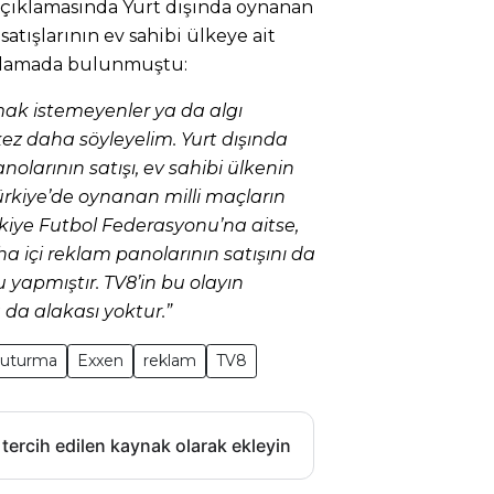
açıklamasında Yurt dışında oynanan
atışlarının ev sahibi ülkeye ait
klamada bulunmuştu:
mak istemeyenler ya da algı
kez daha söyleyelim. Yurt dışında
larının satışı, ev sahibi ülkenin
Türkiye’de oynanan milli maçların
rkiye Futbol Federasyonu’na aitse,
 içi reklam panolarının satışını da
yapmıştır. TV8’in bu olayın
a da alakası yoktur.”
ruturma
Exxen
reklam
TV8
 tercih edilen kaynak olarak ekleyin