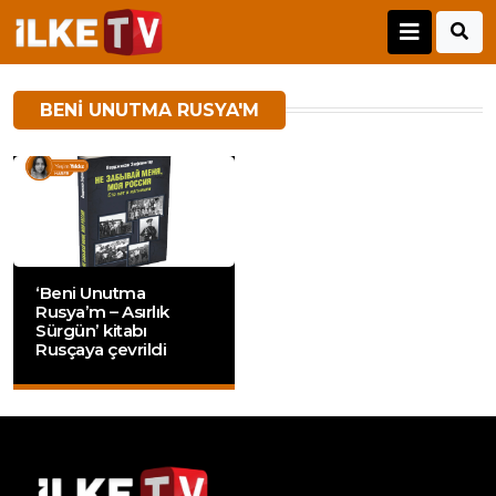
BENI UNUTMA RUSYA'M
‘Beni Unutma
Rusya’m – Asırlık
Sürgün’ kitabı
Rusçaya çevrildi