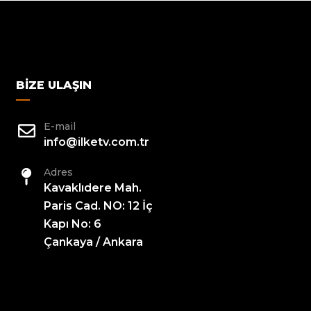
BIZE ULAŞIN
E-mail
info@ilketv.com.tr
Adres
Kavaklıdere Mah.
Paris Cad. NO: 12 İç
Kapı No: 6
Çankaya / Ankara