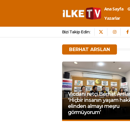
Ana Sayfa
Yazarlar
Bizi Takip Edin:
BERHAT ARSLAN
Vicdani retçi Berhat Arsla
‘Hiçbir insanın yaşam hakk
elinden almayı meşru
görmüyorum’