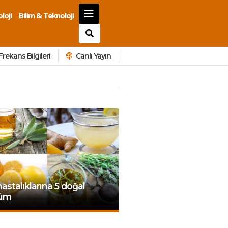
loji
Bilim & Teknoloji
Frekans Bilgileri
Canlı Yayın
hastalıklarına 5 doğal
üm