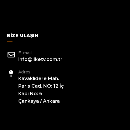
BIZE ULAŞIN
E-mail
info@ilketv.com.tr
Adres
Kavaklıdere Mah.
Paris Cad. NO: 12 İç
Kapı No: 6
Çankaya / Ankara