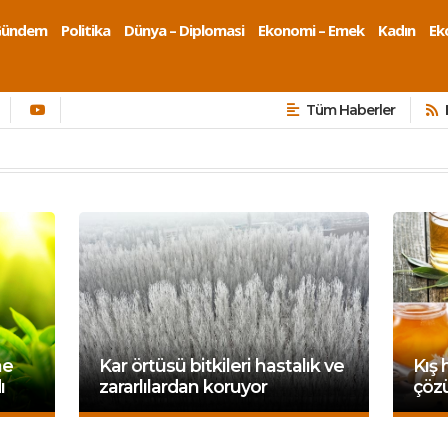
Gündem
Politika
Dünya – Diplomasi
Ekonomi – Emek
Kadın
Eko
Tüm Haberler
ne
Kar örtüsü bitkileri hastalık ve
Kış 
ı
zararlılardan koruyor
çöz