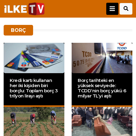
BORÇ
Kredi kartı kullanan
Borç tarihteki en
her iki kişiden biri
yüksek seviyede:
borçlu: Toplam borç 3
TCDD’nin borç yükü 6
trilyon lirayı aştı
milyar TL’yi aştı