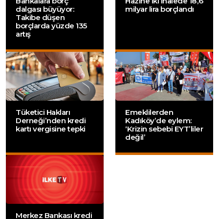
Bankalara borç
Hazine iki ihalede 18,6
dalgası büyüyor:
milyar lira borçlandı
Takibe düşen
borçlarda yüzde 135
artış
Tüketici Hakları
Emeklilerden
Derneği’nden kredi
Kadıköy’de eylem:
kartı vergisine tepki
‘Krizin sebebi EYT’liler
değil’
Merkez Bankası kredi