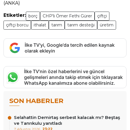
(ANKA)
Etiketler:
borç
CHP'li Ömer Fethi Gürer
çiftçi
çiftçi borcu
ithalat
tarım
tarım desteği
üretim
İlke TV'yi, Google'da tercih edilen kaynak
olarak ekleyin
İlke TV’nin özel haberlerini ve güncel
gelişmeleri anında takip etmek için tıklayarak
WhatsApp kanalımıza abone olabilirsiniz.
SON HABERLER
Selahattin Demirtaş serbest kalacak mı? Beştaş
ve Tanrıkulu yanıtladı
7 Ağustos 2026
23:22