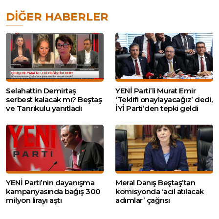
DIĞER HABERLER
Selahattin Demirtaş
YENİ Parti’li Murat Emir
serbest kalacak mı? Beştaş
‘Teklifi onaylayacağız’ dedi,
ve Tanrıkulu yanıtladı
İYİ Parti’den tepki geldi
YENİ Parti’nin dayanışma
Meral Danış Beştaş’tan
kampanyasında bağış 300
komisyonda ‘acil atılacak
milyon lirayı aştı
adımlar’ çağrısı