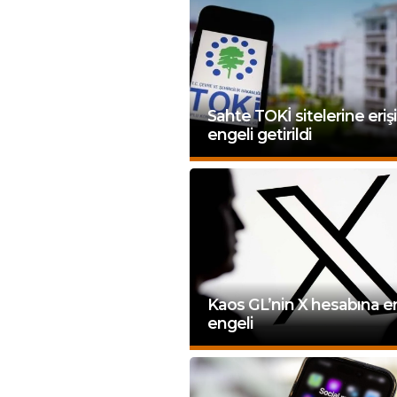
Sahte TOKİ sitelerine eri
engeli getirildi
Kaos GL’nin X hesabına er
engeli