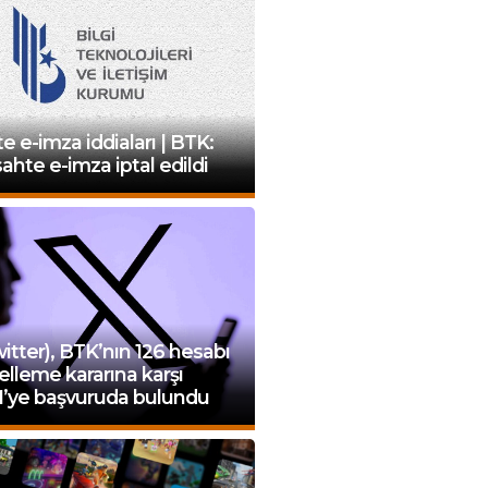
e e-imza iddiaları | BTK:
ahte e-imza iptal edildi
itter), BTK’nın 126 hesabı
lleme kararına karşı
’ye başvuruda bulundu