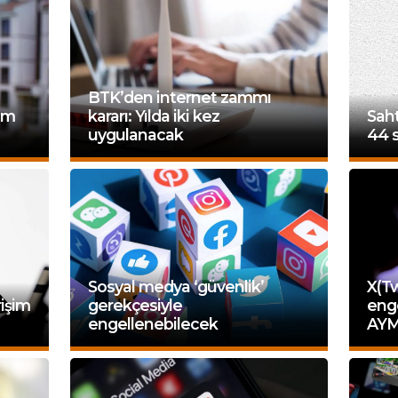
BTK’den internet zammı
şim
kararı: Yılda iki kez
Saht
uygulanacak
44 s
Sosyal medya ‘güvenlik’
X(Tw
işim
gerekçesiyle
enge
engellenebilecek
AYM