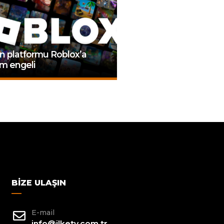
n platformu Roblox’a
im engeli
BIZE ULAŞIN
E-mail
info@ilketv.com.tr