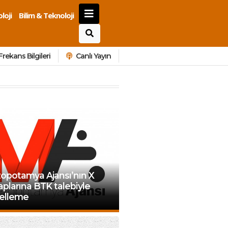
loji
Bilim & Teknoloji
Frekans Bilgileri
Canlı Yayın
opotamya Ajansı’nın X
plarına BTK talebiyle
elleme