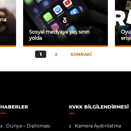
ına
Sosyal medyaya yaş sınırı
Oyu
yolda
eriş
1
2
SONRAKİ
HABERLER
KVKK BILGILENDIRMESI
Dünya – Diplomasi
Kamera Aydınlatma