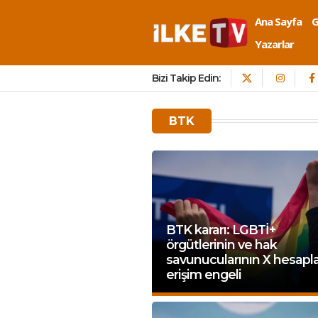
Ana Sayfa
Yazarlar
Bizi Takip Edin:
BTK
BTK kararı: LGBTİ+
örgütlerinin ve hak
savunucularının X hesapla
erişim engeli