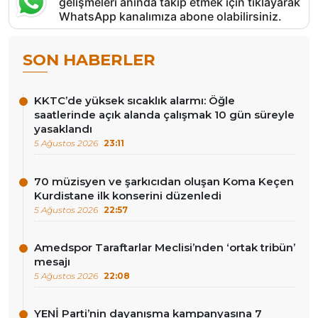
gelişmeleri anında takip etmek için tıklayarak
WhatsApp kanalımıza abone olabilirsiniz.
SON HABERLER
KKTC’de yüksek sıcaklık alarmı: Öğle
saatlerinde açık alanda çalışmak 10 gün süreyle
yasaklandı
5 Ağustos 2026
23:11
70 müzisyen ve şarkıcıdan oluşan Koma Keçen
Kurdistane ilk konserini düzenledi
5 Ağustos 2026
22:57
Amedspor Taraftarlar Meclisi’nden ‘ortak tribün’
mesajı
5 Ağustos 2026
22:08
YENİ Parti’nin dayanışma kampanyasına 7