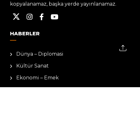
kopyalanamaz, başka yerde yayınlanamaz.
HABERLER
Dünya – Diplomasi
Kültür Sanat
Ekonomi – Emek
Bilim & Teknoloji
Spor
KVKK BILGILENDIRMESI
Kamera Aydınlatma Metni