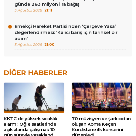
günde 283 milyon lira bağış
5 Ağustos 2026
21:11
Emekçi Hareket Partisi’nden ‘Çerçeve Yasa’
değerlendirmesi: ‘Kalıcı barış için tarihsel bir
adım’
5 Ağustos 2026
21:00
DIĞER HABERLER
KKTC’de yüksek sıcaklık
70 müzisyen ve şarkıcıdan
alarmı: Öğle saatlerinde
oluşan Koma Keçen
açık alanda çalışmak 10
Kurdistane ilk konserini
gün süreyle yasaklandı
düzenledi