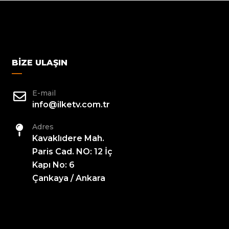
BIZE ULAŞIN
E-mail
info@ilketv.com.tr
Adres
Kavaklıdere Mah.
Paris Cad. NO: 12 İç
Kapı No: 6
Çankaya / Ankara