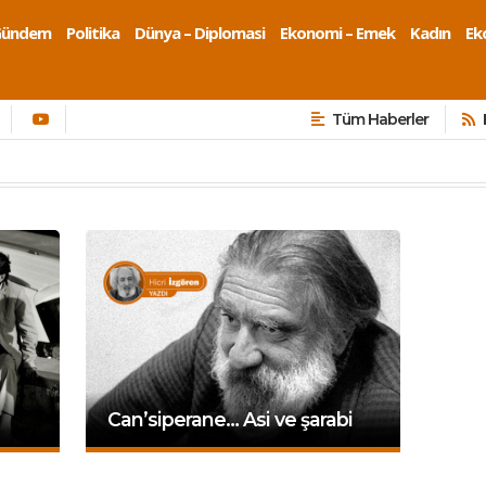
Gündem
Politika
Dünya – Diplomasi
Ekonomi – Emek
Kadın
Eko
Tüm Haberler
Can’siperane… Asi ve şarabi