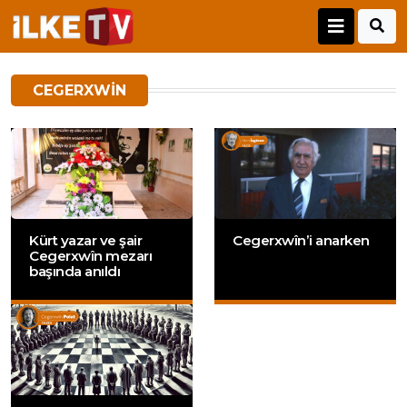
CEGERXWIN
Kürt yazar ve şair
Cegerxwîn’i anarken
Cegerxwîn mezarı
başında anıldı