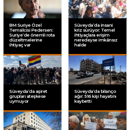
BM Suriye Özel
Süveyda’da insani
Temsilcisi Pedersen:
kriz sürüyor: Temel
Suriye’de önemli rota
ihtiyaçlara erişim
düzeltmelerine
neredeyse imkânsız
ihtiyaç var
halde
Süveyda’da aşiret
Süveyda’da bilanço
grupları ateşkese
ağır: 516 kişi hayatını
uymuyor
kaybetti