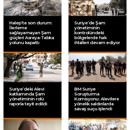
Halep’te son durum:
Suriye’de Şam
İlerleme
yönetiminin
sağlayamayan Şam
kontrolündeki
güçleri Asreya-Tabka
bölgelerde hak
yolunu kapattı
ihlalleri devam ediyor
Suriye’deki Alevi
BM Suriye
katliamında Şam
Soruşturma
yönetiminin rolü
Komisyonu: Alevilere
raporla teyit edildi
yönelik saldırılarda
savaş suçu işlendi