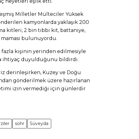
a
ç heyetleri e
şlik etti.
eşmiş Milletler M
ülteciler Yüksek
önderilen
kamyonlarda yakla
şık 200
 kitleri, 2 bin tıbbi kit, battaniye,
k maması bulunuyordu.
fazla kişinin yerinden edilmesiyle
 ihtiya
ç duyuldu
ğunu bildirdi.
riz derinleşirken, Kuzey ve Doğu
ndan g
önderilmek üzere haz
ırlanan
etimi
izin vermedi
ği i
çin günlerdir
ziler
sohr
Süveyda