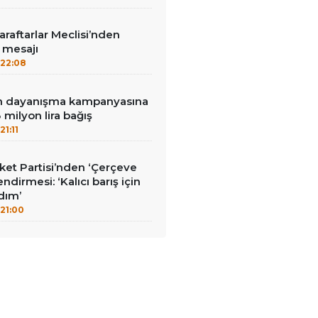
aftarlar Meclisi’nden
’ mesajı
22:08
nin dayanışma kampanyasına
milyon lira bağış
21:11
et Partisi’nden ‘Çerçeve
ndirmesi: ‘Kalıcı barış için
adım’
21:00