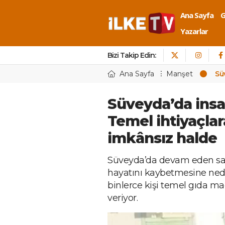
Ana Sayfa
Yazarlar
Bizi Takip Edin:
Ana Sayfa
Manşet
Sü
Süveyda’da insan
Temel ihtiyaçla
imkânsız halde
Süveyda’da devam eden sald
hayatını kaybetmesine ned
binlerce kişi temel gıda m
veriyor.