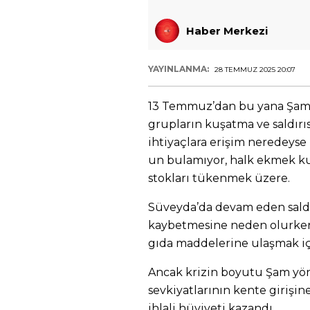
Haber Merkezi
YAYINLANMA:
28 TEMMUZ 2025 20:07
13 Temmuz’dan bu yana Şam yö
grupların kuşatma ve saldırı
ihtiyaçlara erişim neredeyse 
un bulamıyor, halk ekmek ku
stokları tükenmek üzere.
Süveyda’da devam eden saldır
kaybetmesine neden olurken,
gıda maddelerine ulaşmak iç
Ancak krizin boyutu Şam y
sevkiyatlarının kente girişin
ihlali hüviyeti kazandı.