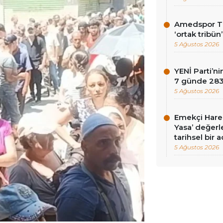
Amedspor Tar
‘ortak tribün
5 Ağustos 2026
YENİ Parti’
7 günde 283 
5 Ağustos 2026
Emekçi Harek
Yasa’ değerle
tarihsel bir 
5 Ağustos 2026