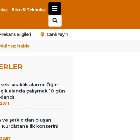
loji
Bilim & Teknoloji
Frekans Bilgileri
Canlı Yayın
imkânsız halde
ERLER
ek sıcaklık alarmı: Öğle
açık alanda çalışmak 10 gün
klandı
23:11
 ve şarkıcıdan oluşan
Kurdistane ilk konserini
22:57