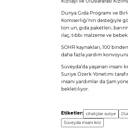
Kızılayı ve Uluslararası Kızılh
D
ünya G
ıda Programı ve Birl
Komiserli
ği’nin desteğiyle g
ton un, gıda paketleri, barınma
ila
ç, t
ıbbi malzeme ve bebe
SOHR kaynaklar
ı,
100 binden 
daha fazla yardım konvoyuna
Süveyda’da
ya
şanan insani k
Suriye Özerk
Yönetimi taraf
ı
insani yardımlar da Şam yön
bekletiliyor.
Etiketler:
cihatçılar suriye
Dür
Süveyda insani kriz