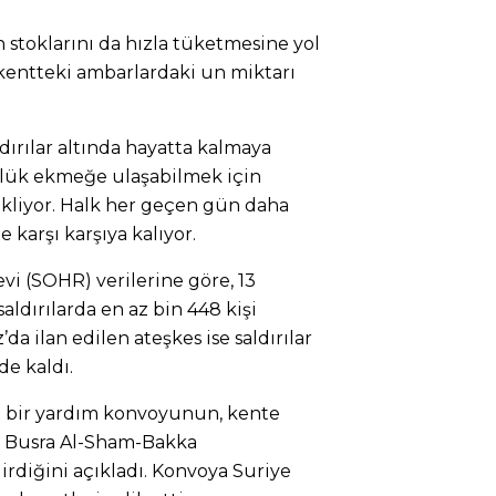
 stoklarını da hızla tüketmesine yol
, kentteki ambarlardaki un miktarı
dırılar altında hayatta kalmaya
nlük ekmeğe ulaşabilmek için
ekliyor. Halk her geçen gün daha
e karşı karşıya kalıyor.
vi (SOHR) verilerine göre, 13
sald
ırılarda en az bin 448 kişi
da ilan edilen ateşkes ise saldırılar
de kaldı.
n
bir yard
ım konvoyunun, kente
an Busra Al-Sham-Bakka
rdiğini açıkladı.
Konvoya Suriye