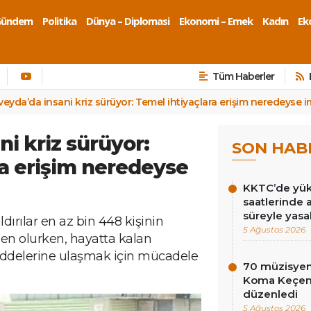
Gündem
Politika
Dünya – Diplomasi
Ekonomi – Emek
Kadın
Eko
Tüm Haberler
veyda’da insani kriz sürüyor: Temel ihtiyaçlara erişim neredeyse 
i kriz sürüyor:
SON HAB
ra erişim neredeyse
KKTC’de yüks
saatlerinde 
süreyle yasa
ırılar en az bin 448 kişinin
5 Ağustos 2026
en olurken, hayatta kalan
addelerine ulaşmak için mücadele
70 müzisyen
Koma Keçen 
düzenledi
5 Ağustos 2026