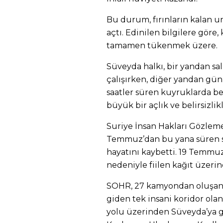
Bu durum, fırınların kalan un
açtı. Edinilen bilgilere göre
tamamen tükenmek üzere.
Süveyda halkı, bir yandan sal
çalışırken, diğer yandan gü
saatler süren kuyruklarda b
büyük bir açlık ve belirsizlikl
Suriye İnsan Hakları G
özleme
Temmuz’dan bu yana süren 
hayatını kaybetti. 19 Temmuz’
nedeniyle fiilen kağıt üzerin
SOHR,
27 kamyondan olu
şa
giden tek insani koridor ol
yolu
üzerinden Süveyda’ya gi