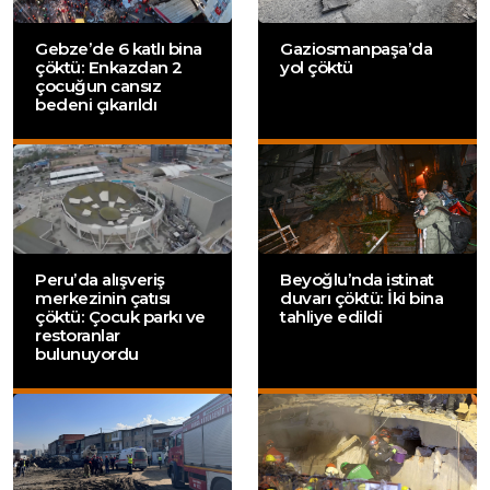
Gebze’de 6 katlı bina
Gaziosmanpaşa’da
çöktü: Enkazdan 2
yol çöktü
çocuğun cansız
bedeni çıkarıldı
Peru’da alışveriş
Beyoğlu’nda istinat
merkezinin çatısı
duvarı çöktü: İki bina
çöktü: Çocuk parkı ve
tahliye edildi
restoranlar
bulunuyordu