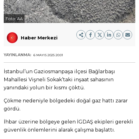
Foto:
AA
Haber Merkezi
YAYINLANMA:
6 MAYIS 2025 20:01
İstanbul’un Gaziosmanpaşa ilçesi Bağlarbaşı
Mahallesi Vişneli Sokak’taki inşaat sahasının
yanındaki yolun bir kısmı çöktü.
Çökme nedeniyle bölgedeki doğal gaz hattı zarar
gördü.
İhbar üzerine bölgeye gelen İGDAŞ ekipleri gerekli
güvenlik önlemlerini alarak çalışma başlattı.