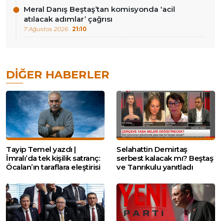
Meral Danış Beştaş’tan komisyonda ‘acil
atılacak adımlar’ çağrısı
7 Ağustos 2026
21:10
DIĞER HABERLER
Tayip Temel yazdı |
Selahattin Demirtaş
İmralı’da tek kişilik satranç:
serbest kalacak mı? Beştaş
Öcalan’ın taraflara eleştirisi
ve Tanrıkulu yanıtladı