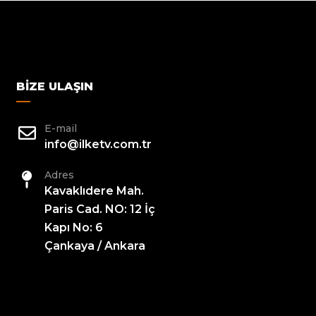
BIZE ULAŞIN
E-mail
info@ilketv.com.tr
Adres
Kavaklıdere Mah.
Paris Cad. NO: 12 İç
Kapı No: 6
Çankaya / Ankara