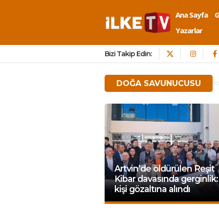
Ana Sayfa
Yazarlar
Bizi Takip Edin:
DOĞA SAVUNUCUSU
Artvin’de öldürülen Reşit
Kibar davasında gerginlik:
kişi gözaltına alındı