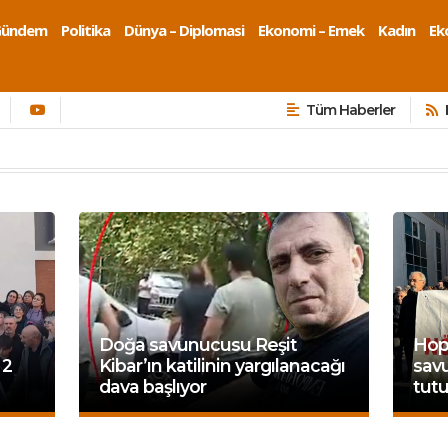
Gündem
Politika
Dünya – Diplomasi
Ekonomi – Emek
Kadın
Eko
Tüm Haberler
Doğa savunucusu Reşit
Hop
 2
Kibar’ın katilinin yargılanacağı
savu
dava başlıyor
tut