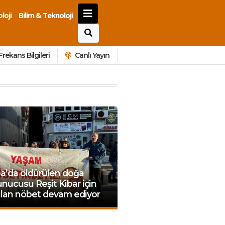
loji
Bilim & Teknoloji
Frekans Bilgileri
Canlı Yayın
a’da öldürülen doğa
nucusu Reşit Kibar için
ulan nöbet devam ediyor