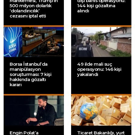
Mahkemesi, Trump’ın
dışı bahis operasyonu:
500 milyon dolarlık
144 kişi gözaltına
‘dolandırıcılık’
alındı
cezasını iptal etti
Borsa İstanbul’da
49 ilde mali suç
manipülasyon
operasyonu: 146 kişi
soruşturması: 7 kişi
yakalandı
hakkında gözaltı
kararı
Engin Polat’a
Ticaret Bakanlığı, yurt