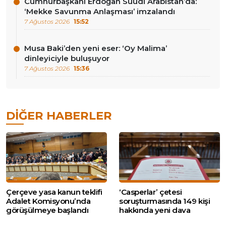
Cumhurbaşkanı Erdoğan Suudi Arabistan’da:
‘Mekke Savunma Anlaşması’ imzalandı
7 Ağustos 2026
15:52
Musa Baki’den yeni eser: ‘Oy Malima’
dinleyiciyle buluşuyor
7 Ağustos 2026
15:36
DIĞER HABERLER
Çerçeve yasa kanun teklifi
‘Casperlar’ çetesi
Adalet Komisyonu’nda
soruşturmasında 149 kişi
görüşülmeye başlandı
hakkında yeni dava