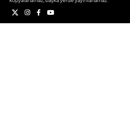
kopyalanamaz, başka yerde yayınlanamaz.
HABERLER
Dünya – Diplomasi
Kültür Sanat
Ekonomi – Emek
Bilim & Teknoloji
Spor
KVKK BILGILENDIRMESI
Kamera Aydınlatma Metni