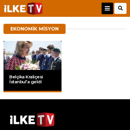
EKONOMIK MISYON
Belçika Kraliçesi
İstanbul’a geldi