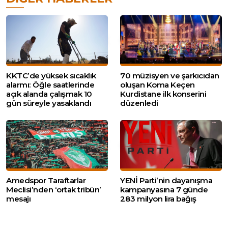
KKTC’de yüksek sıcaklık
70 müzisyen ve şarkıcıdan
alarmı: Öğle saatlerinde
oluşan Koma Keçen
açık alanda çalışmak 10
Kurdistane ilk konserini
gün süreyle yasaklandı
düzenledi
Amedspor Taraftarlar
YENİ Parti’nin dayanışma
Meclisi’nden ‘ortak tribün’
kampanyasına 7 günde
mesajı
283 milyon lira bağış