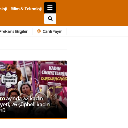
loji
Bilim & Teknoloji
Frekans Bilgileri
Canlı Yayın
m ayında 32 kadın
yeti, 26 şüpheli kadın
mü