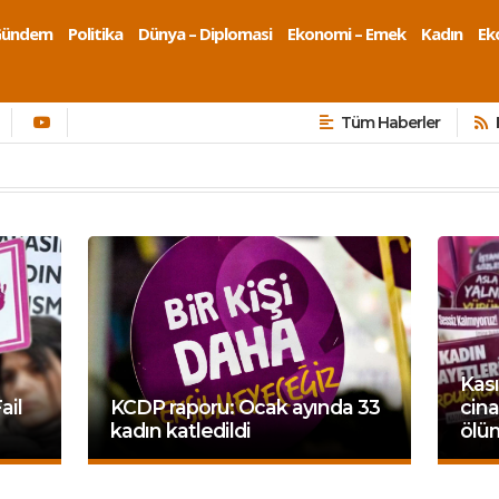
Gündem
Politika
Dünya – Diplomasi
Ekonomi – Emek
Kadın
Eko
Tüm Haberler
Kası
ail
KCDP raporu: Ocak ayında 33
cina
kadın katledildi
ölü