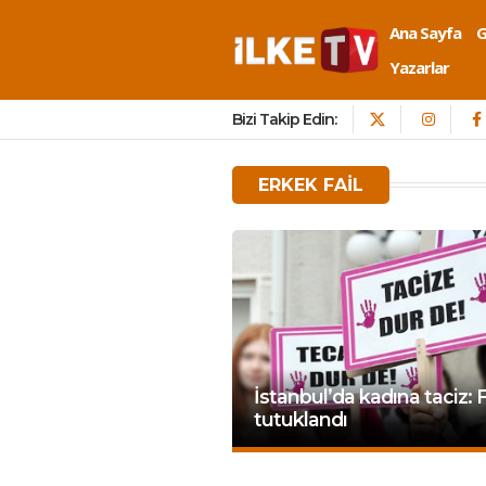
Ana Sayfa
Yazarlar
Bizi Takip Edin:
ERKEK FAIL
İstanbul’da kadına taciz: F
tutuklandı