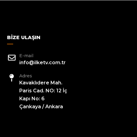
BIZE ULAŞIN
E-mail
info@ilketv.com.tr
Adres
Kavaklıdere Mah.
Paris Cad. NO: 12 İç
Kapı No: 6
Çankaya / Ankara