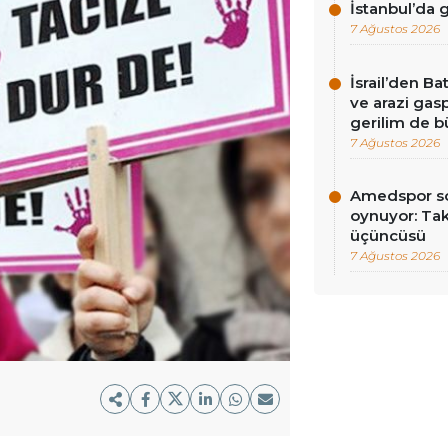
İstanbul’da
7 Ağustos 2026
İsrail’den Ba
ve arazi gasp
gerilim de 
7 Ağustos 2026
Amedspor so
oynuyor: Tak
üçüncüsü
7 Ağustos 2026