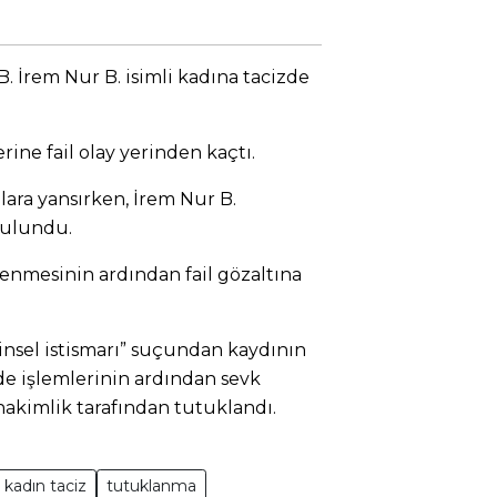
. İrem Nur B. isimli kadına tacizde
ine fail olay yerinden kaçtı.
lara yansırken, İrem Nur B.
bulundu.
lenmesinin ardından fail gözaltına
insel istismarı” suçundan kaydının
ade işlemlerinin ardından sevk
 hakimlik tarafından tutuklandı.
kadın taciz
tutuklanma