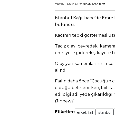
YAYINLANMA:
21 NISAN 2026 12:07
İstanbul Kağıthane’de Emre B
bulundu.
Kadının tepki göstermesi üzer
Taciz olayı çevredeki kamera
emniyete giderek şikayete 
Olay yeri kameralarının ince
alındı.
Failin daha önce “Çocuğun c
olduğu belirlenirken, fail if
edildiği adliyede çıkarıldığı
(Jinnews)
Etiketler:
erkek fail
istanbul