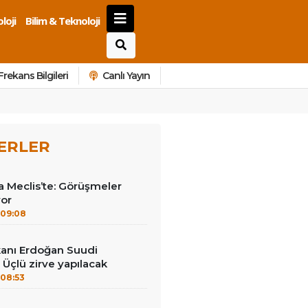
loji
Bilim & Teknoloji
Frekans Bilgileri
Canlı Yayın
ERLER
 Meclis’te: Görüşmeler
yor
09:08
anı Erdoğan Suudi
 Üçlü zirve yapılacak
08:53