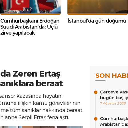
Cumhurbaşkanı Erdoğan
İstanbul’da gün doğumu
Suudi Arabistan’da: Üçlü
zirve yapılacak
da Zeren Ertaş
SON HAB
anıklara beraat
Çerçeve yasa
sansör kazasında hayatını
bugün başlı
ümüne ilişkin kamu görevlilerinin
7 Ağustos 2026
me tüm sanıklar hakkında beraat
n anne Serpil Ertaş fenalaştı.
Cumhurbaşk
Arabistan’da: