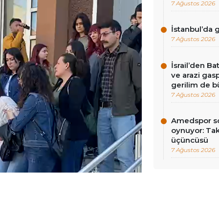
7 Ağustos 2026
İstanbul’da
7 Ağustos 2026
İsrail’den Ba
ve arazi gasp
gerilim de 
7 Ağustos 2026
Amedspor so
oynuyor: Tak
üçüncüsü
7 Ağustos 2026