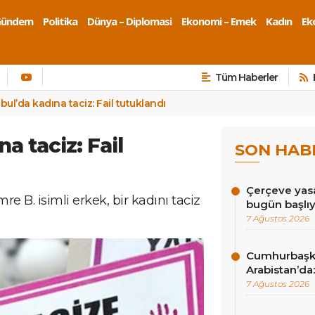
Gündem
Politika
Dünya – Diplomasi
Ekonomi – Emek
Kadın
Eko
Tüm Haberler
bul’da kadına taciz: Fail tutuklandı
a taciz: Fail
SON HAB
Çerçeve yasa
e B. isimli erkek, bir kadını taciz
bugün başlı
7 Ağustos 2026
Cumhurbaşk
Arabistan’da:
7 Ağustos 2026