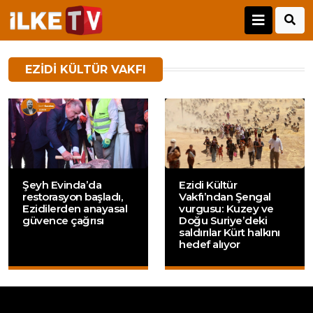
EZIDI KÜLTÜR VAKFI
Şeyh Evinda’da
Ezidi Kültür
restorasyon başladı,
Vakfı’ndan Şengal
Ezidilerden anayasal
vurgusu: Kuzey ve
güvence çağrısı
Doğu Suriye’deki
saldırılar Kürt halkını
hedef alıyor