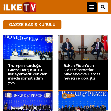
GAZZE BARIŞ KURULU
Trump’ın kurduğu
Bakan Fidan’dan
Gazze Barış Kurulu
‘Gazze’ temasları:
ilerleyemedi: Yeniden
Mladenov ve Hamas
inşada somut adım
heyeti ile görüştü
yok