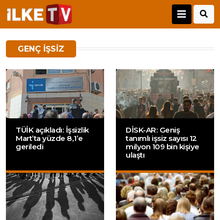
GENÇ IŞSIZ
TÜİK açıkladı: İşsizlik
DİSK-AR: Geniş
Mart’ta yüzde 8,1’e
tanımlı işsiz sayısı 12
geriledi
milyon 109 bin kişiye
ulaştı