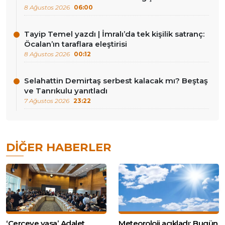
8 Ağustos 2026
06:00
Tayip Temel yazdı | İmralı’da tek kişilik satranç:
Öcalan’ın taraflara eleştirisi
8 Ağustos 2026
00:12
Selahattin Demirtaş serbest kalacak mı? Beştaş
ve Tanrıkulu yanıtladı
7 Ağustos 2026
23:22
DIĞER HABERLER
‘Çerçeve yasa’ Adalet
Meteoroloji açıkladı: Bugün