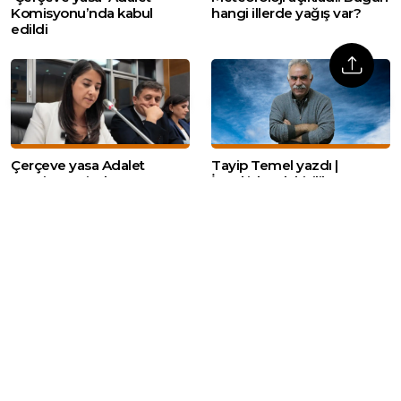
Komisyonu’nda kabul
hangi illerde yağış var?
edildi
Çerçeve yasa Adalet
Tayip Temel yazdı |
Komisyonu’nda: DEM
İmralı’da tek kişilik satranç:
Parti’den 4’üncü maddede
Öcalan’ın taraflara eleştirisi
değişiklik önerisi
Web sitemizde yer alan haber içerikleri izin