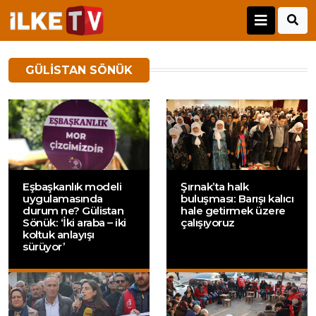
GÜLISTAN SÖNÜK
Eşbaşkanlık modeli
Şırnak’ta halk
uygulamasında
buluşması: Barışı kalıcı
durum ne? Gülistan
hale getirmek üzere
Sönük: ‘İki araba – iki
çalışıyoruz
koltuk anlayışı
sürüyor’