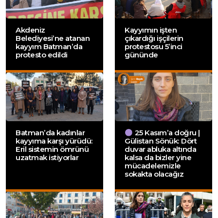
Akdeniz
Kayyımın işten
Belediyesi’ne atanan
çıkardığı işçilerin
kayyım Batman’da
protestosu 5’inci
protesto edildi
gününde
Batman’da kadınlar
25 Kasım’a doğru |
kayyıma karşı yürüdü:
Gülistan Sönük: Dört
Eril sistemin ömrünü
duvar abluka altında
uzatmak istiyorlar
kalsa da bizler yine
mücadelemizle
sokakta olacağız