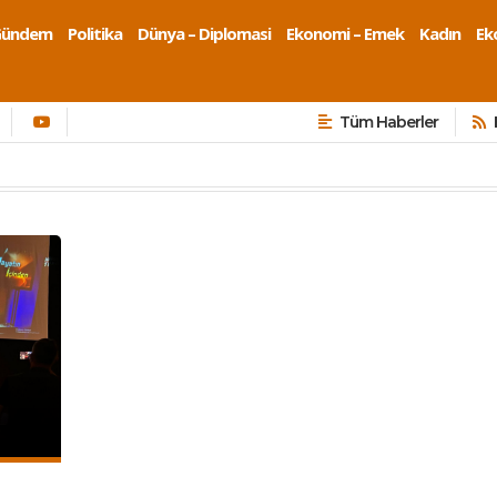
Gündem
Politika
Dünya – Diplomasi
Ekonomi – Emek
Kadın
Eko
Tüm Haberler