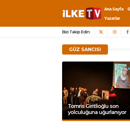
Ana Sayfa
Yazarlar
Bizi Takip Edin:
GÜZ SANCISI
Tomris Giritlioğlu son
yolculuğuna uğurlanıyor