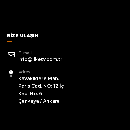
BIZE ULAŞIN
E-mail
info@ilketv.com.tr
Adres
Kavaklıdere Mah.
Paris Cad. NO: 12 İç
Kapı No: 6
Çankaya / Ankara