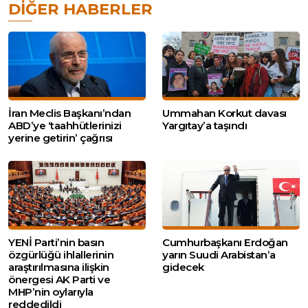
DIĞER HABERLER
İran Meclis Başkanı’ndan
Ummahan Korkut davası
ABD’ye ‘taahhütlerinizi
Yargıtay’a taşındı
yerine getirin’ çağrısı
YENİ Parti’nin basın
Cumhurbaşkanı Erdoğan
özgürlüğü ihlallerinin
yarın Suudi Arabistan’a
araştırılmasına ilişkin
gidecek
önergesi AK Parti ve
MHP’nin oylarıyla
reddedildi