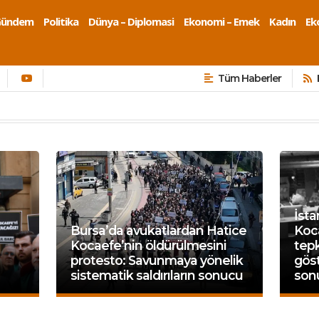
Gündem
Politika
Dünya – Diplomasi
Ekonomi – Emek
Kadın
Eko
Tüm Haberler
İst
Bursa’da avukatlardan Hatice
Koc
Kocaefe’nin öldürülmesini
tepk
protesto: Savunmaya yönelik
göst
sistematik saldırıların sonucu
son