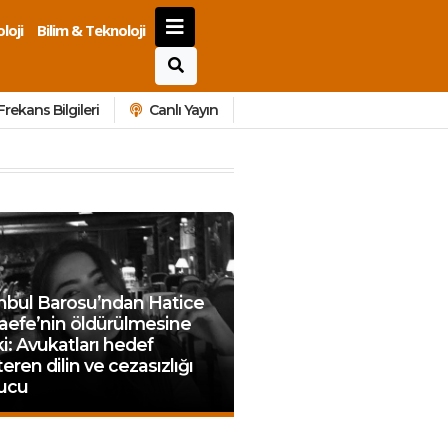
loji
Bilim & Teknoloji
Frekans Bilgileri
Canlı Yayın
anbul Barosu’ndan Hatice
aefe’nin öldürülmesine
i: Avukatları hedef
eren dilin ve cezasızlığı
ucu