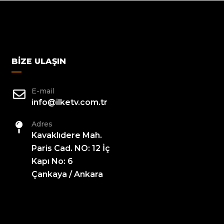
BIZE ULAŞIN
E-mail
info@ilketv.com.tr
Adres
Kavaklıdere Mah.
Paris Cad. NO: 12 İç
Kapı No: 6
Çankaya / Ankara