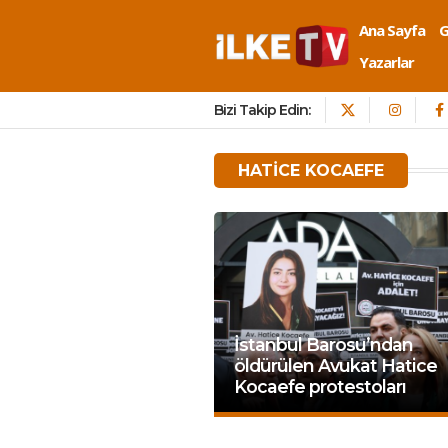
Ana Sayfa
Yazarlar
Bizi Takip Edin:
HATICE KOCAEFE
İstanbul Barosu’ndan
öldürülen Avukat Hatice
Kocaefe protestoları