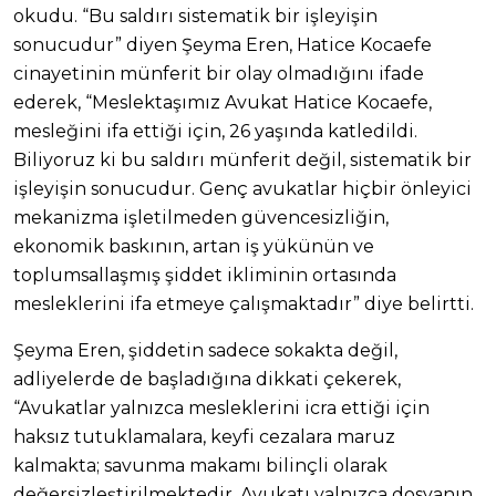
okudu. “Bu saldırı sistematik bir işleyişin
sonucudur” diyen Şeyma Eren, Hatice Kocaefe
cinayetinin münferit bir olay olmadığını ifade
ederek, “Meslektaşımız Avukat Hatice Kocaefe,
mesleğini ifa ettiği için, 26 yaşında katledildi.
Biliyoruz ki bu saldırı münferit değil, sistematik bir
işleyişin sonucudur. Genç avukatlar hiçbir önleyici
mekanizma işletilmeden güvencesizliğin,
ekonomik baskının, artan iş yükünün ve
toplumsallaşmış şiddet ikliminin ortasında
mesleklerini ifa etmeye çalışmaktadır” diye belirtti.
Şeyma Eren, şiddetin sadece sokakta değil,
adliyelerde de başladığına dikkati çekerek,
“Avukatlar yalnızca mesleklerini icra ettiği için
haksız tutuklamalara, keyfi cezalara maruz
kalmakta; savunma makamı bilinçli olarak
değersizleştirilmektedir. Avukatı yalnızca dosyanın