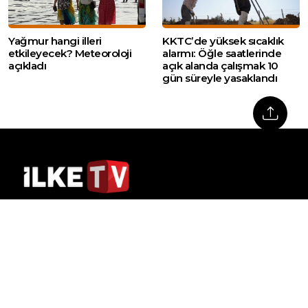
Yağmur hangi illeri
KKTC’de yüksek sıcaklık
etkileyecek? Meteoroloji
alarmı: Öğle saatlerinde
açıkladı
açık alanda çalışmak 10
gün süreyle yasaklandı
Web sitemizde yer alan haber içerikleri izin
alınmadan, kaynak gösterilerek dahi iktibas
edilemez. Kanuna aykırı ve izinsiz olarak
kopyalanamaz, başka yerde yayınlanamaz.