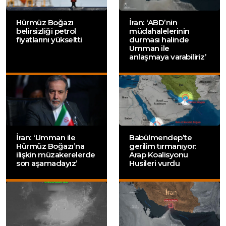
Hürmüz Boğazı
İran: ‘ABD’nin
belirsizliği petrol
müdahalelerinin
fiyatlarını yükseltti
durması halinde
Umman ile
anlaşmaya varabiliriz’
İran: ‘Umman ile
Babülmendep’te
Hürmüz Boğazı’na
gerilim tırmanıyor:
ilişkin müzakerelerde
Arap Koalisyonu
son aşamadayız’
Husileri vurdu