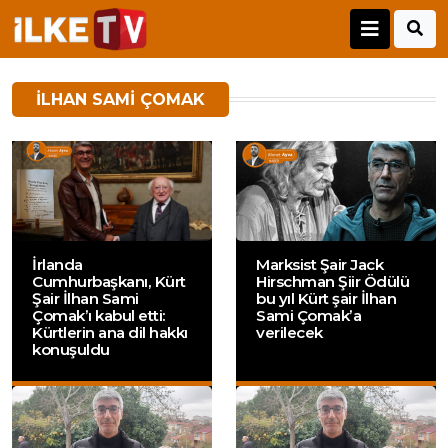
ILHAN SAMI ÇOMAK
İrlanda
Marksist Şair Jack
Cumhurbaşkanı, Kürt
Hirschman Şiir Ödülü
Şair İlhan Sami
bu yıl Kürt şair İlhan
Çomak’ı kabul etti:
Sami Çomak’a
Kürtlerin ana dil hakkı
verilecek
konuşuldu