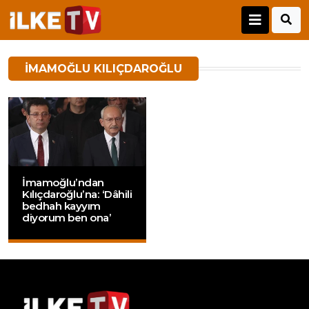
IMAMOĞLU KILIÇDAROĞLU
İmamoğlu’ndan
Kılıçdaroğlu’na: ‘Dâhili
bedhah kayyım
diyorum ben ona’