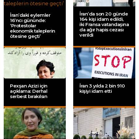
İran’da son 20 günde
İran’daki eylemler
164 kişi idam edildi,
16’ncı gününde:
iki Fransa vatandaşına
‘Protestolar
da ağır hapis cezası
ekonomik taleplerin
verildi
ötesine geçti’
Pexşan Azizi için
İran 3 yılda 2 bin 910
açıklama: Derhal
kişiyi idam etti
serbest bırakılsın