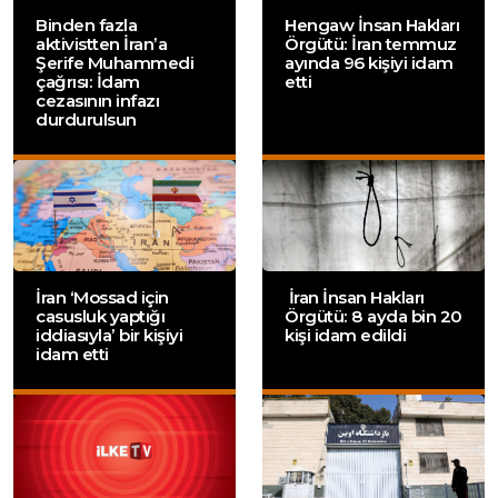
Binden fazla
Hengaw İnsan Hakları
aktivistten İran’a
Örgütü: İran temmuz
Şerife Muhammedi
ayında 96 kişiyi idam
çağrısı: İdam
etti
cezasının infazı
durdurulsun
İran ‘Mossad için
İran İnsan Hakları
casusluk yaptığı
Örgütü: 8 ayda bin 20
iddiasıyla’ bir kişiyi
kişi idam edildi
idam etti