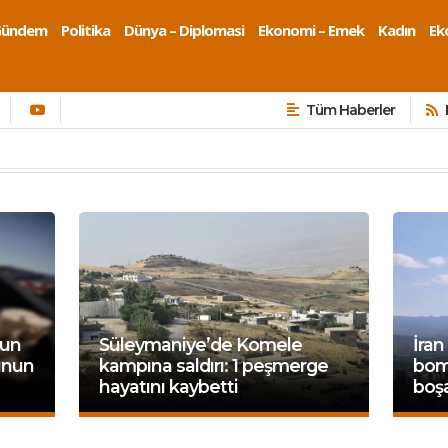
Gündem
Politika
Dünya – Diplomasi
Ekonomi – Emek
Kadın
Eko
Tüm Haberler
sun
Süleymaniye’de Komele
İran
lunun
kampına saldırı: 1 peşmerge
bom
hayatını kaybetti
boşa