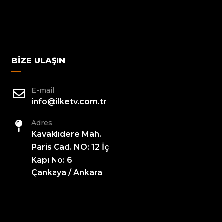
BIZE ULAŞIN
E-mail
info@ilketv.com.tr
Adres
Kavaklıdere Mah.
Paris Cad. NO: 12 İç
Kapı No: 6
Çankaya / Ankara