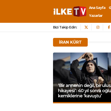
Ana Sayfa
Yazarlar
Bizi Takip Edin:
IRAN KÜRT
‘Bir annenin değil, bir ulu
hikayesi’: 40 yıl sonra oğ
kemiklerine ‘kavuştu’