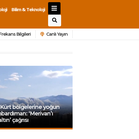
loji
Bilim & Teknoloji
Frekans Bilgileri
Canlı Yayın
 Kürt bölgelerine yoğun
bardıman: ‘Merivan’ı
ltın’ çağrısı