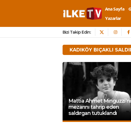
Ana Sayfa
Yazarlar
Bizi Takip Edin:
KADIKÖY BIÇAKLI SALDI
Mattia Ahmet Minguzzi’n
mezarını tahrip eden
saldırgan tutuklandı