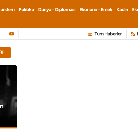
Gündem
Politika
Dünya – Diplomasi
Ekonomi – Emek
Kadın
Eko
Tüm Haberler
RI
in