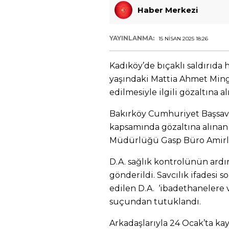
Haber Merkezi
YAYINLANMA:
15 NISAN 2025 18:26
Kadıköy’de bıçaklı saldırıda 
yaşındaki Mattia Ahmet Ming
edilmesiyle ilgili gözaltına a
Bakırköy Cumhuriyet Başsav
kapsamında gözaltına alınan 
Müdürlüğü Gasp Büro Amirli
D.A. sağlık kontrolünün ardı
gönderildi. Savcılık ifadesi 
edilen D.A. ‘ibadethanelere 
suçundan tutuklandı.
Arkadaşlarıyla 24 Ocak’ta k