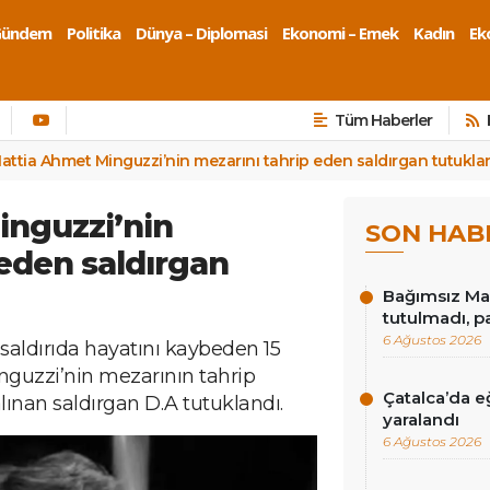
Gündem
Politika
Dünya – Diplomasi
Ekonomi – Emek
Kadın
Eko
Tüm Haberler
attia Ahmet Minguzzi’nin mezarını tahrip eden saldırgan tutukla
inguzzi’nin
SON HAB
 eden saldırgan
Bağımsız Mad
tutulmadı, p
6 Ağustos 2026
 saldırıda hayatını kaybeden 15
guzzi’nin mezarının tahrip
Çatalca’da eğ
 alınan saldırgan D.A tutuklandı.
yaralandı
6 Ağustos 2026