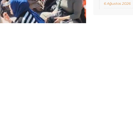
6 Ağustos 2026
ELLENME:
15 NISAN 2025 18:07
ğduriyete dikkat çekmek için Milli
 araya gelen öğretmen adaylarına
 sırasında bazı adaylar fenalaştı,