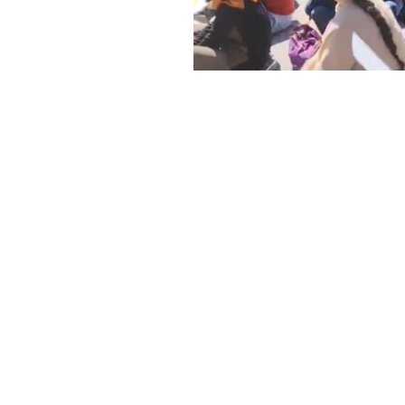
Haber Merkezi
YAYINLANMA:
GÜNC
15 NISAN 2025 17:55
Mülakatlarda yaşadıkları ma
Eğitim Bakanlığı önünde bir
polis müdahale etti. Müdahale
bazıları ise gözaltına alındı.