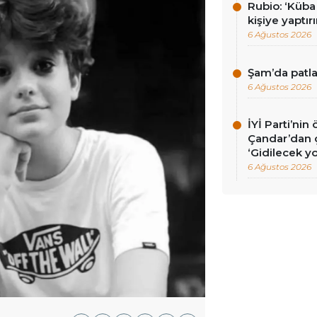
Rubio: ‘Küba 
kişiye yaptı
6 Ağustos 2026
Şam’da patla
6 Ağustos 2026
İYİ Parti’nin
Çandar’dan ç
‘Gidilecek yo
6 Ağustos 2026