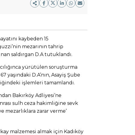
hayatını kaybeden 15
uzzi’nin mezarının tahrip
lınan saldırgan D.A tutuklandı.
cılığınca yürütülen soruşturma
67 yaşındaki D.A’nın, Asayiş Şube
ğindeki işlemleri tamamlandı.
ndan Bakırköy Adliyesi’ne
sonrası sulh ceza hakimliğine sevk
ve mezarlıklara zarar verme’
aykay malzemesi almak için Kadıköy