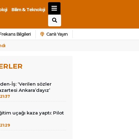
loji
Bilim & Teknoloji
Frekans Bilgileri
Canlı Yayın
ndı
ERLER
en-İş: ‘Verilen sözler
azartesi Ankara’dayız’
21:37
itim uçağı kaza yaptı: Pilot
21:29