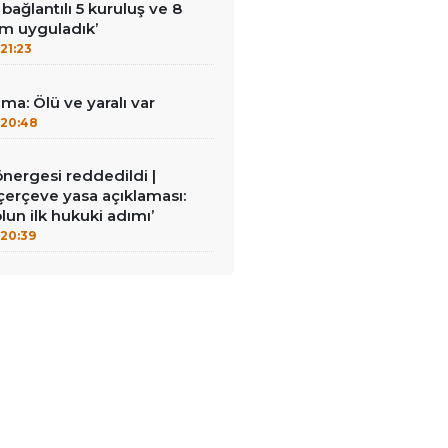
bağlantılı 5 kuruluş ve 8
rım uyguladık’
21:23
ma: Ölü ve yaralı var
20:48
 önergesi reddedildi |
erçeve yasa açıklaması:
lun ilk hukuki adımı’
20:39