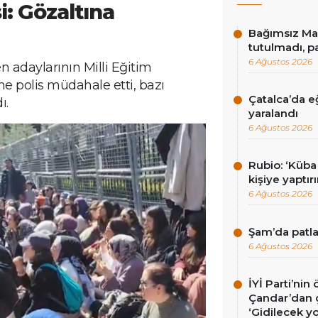
i: Gözaltına
Bağımsız Mad
tutulmadı, p
6 Ağustos 2026
adaylarının Milli Eğitim
e polis müdahale etti, bazı
Çatalca’da eğ
ı.
yaralandı
6 Ağustos 2026
Rubio: ‘Küba 
kişiye yaptı
6 Ağustos 2026
Şam’da patla
6 Ağustos 2026
İYİ Parti’nin
Çandar’dan ç
‘Gidilecek yo