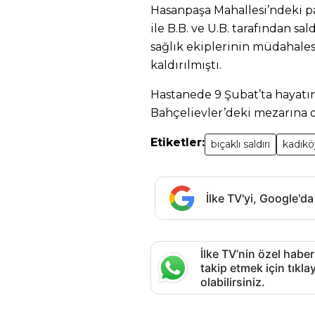
Hasanpaşa Mahallesi’ndeki 
ile B.B. ve U.B. tarafından s
sağlık ekiplerinin müdahale
kaldırılmıştı.
Hastanede 9 Şubat’ta hayatı
Bahçelievler’deki mezarına da
Etiketler:
bıçaklı saldırı
kadıköy
İlke TV'yi, Google'da
İlke TV’nin özel haber
takip etmek için tık
olabilirsiniz.