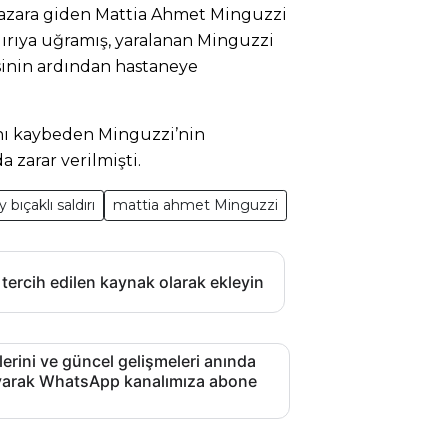
pazara giden Mattia Ahmet Minguzzi
aldırıya uğramış, yaralanan Minguzzi
sinin ardından hastaneye
nı kaybeden Minguzzi’nin
 zarar verilmişti.
 bıçaklı saldırı
mattia ahmet Minguzzi
 tercih edilen kaynak olarak ekleyin
lerini ve güncel gelişmeleri anında
layarak WhatsApp kanalımıza abone