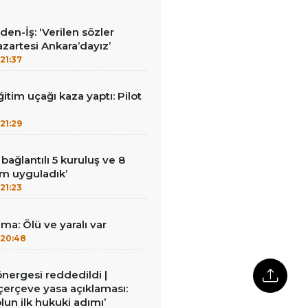
en-İş: ‘Verilen sözler
azartesi Ankara’dayız’
21:37
itim uçağı kaza yaptı: Pilot
21:29
bağlantılı 5 kuruluş ve 8
rım uyguladık’
21:23
ma: Ölü ve yaralı var
20:48
 önergesi reddedildi |
erçeve yasa açıklaması:
lun ilk hukuki adımı’