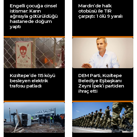
Engelli çocuğa cinsel
Mardin’de halk
istismar: Karın
otobüsü ile TIR
ağrısıyla götürüldüğü
çarpıştı: 1 ölü 9 yaralı
hastanede doğum
yaptı
Kızıltepe’de 115 köyü
DEM Parti, Kızıltepe
besleyen elektrik
Belediye Eşbaşkanı
trafosu patladı
Zeyni İpek’i partiden
ihraç etti