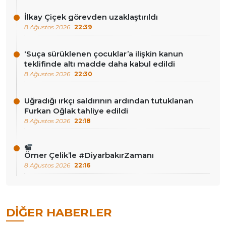
İlkay Çiçek görevden uzaklaştırıldı
8 Ağustos 2026
22:39
‘Suça sürüklenen çocuklar’a ilişkin kanun
teklifinde altı madde daha kabul edildi
8 Ağustos 2026
22:30
Uğradığı ırkçı saldırının ardından tutuklanan
Furkan Oğlak tahliye edildi
8 Ağustos 2026
22:18
Ömer Çelik’le #DiyarbakırZamanı
8 Ağustos 2026
22:16
DIĞER HABERLER