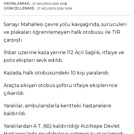
YAYINLANMA:
27 AĞUSTOS 2025 10:08
GÜNCELLENME:
27 AĞUSTOS 2025 10:09
Sanayi Mahallesi çevre yolu kavşağında, sürücüleri
ve plakaları öğrenilemeyen halk otobüsü ile TIR
çarpıştı.
İhbar üzerine kaza yerine 112 Acil Sağlık, itfaiye ve
polis ekipleri sevk edildi.
Kazada, halk otobüsündeki 10 kişi yaralandı.
Araçta sıkışan otobüs şoförü itfaiye ekiplerince
çıkarıldı.
Yaralılar, ambulanslarla kentteki hastanelere
kaldırıldı.
Yaralılardan A.T. (65) kaldırıldığı Kızıltepe Devlet
Hastanesi’nde müdahaleye rağmen kurtarılamadı.