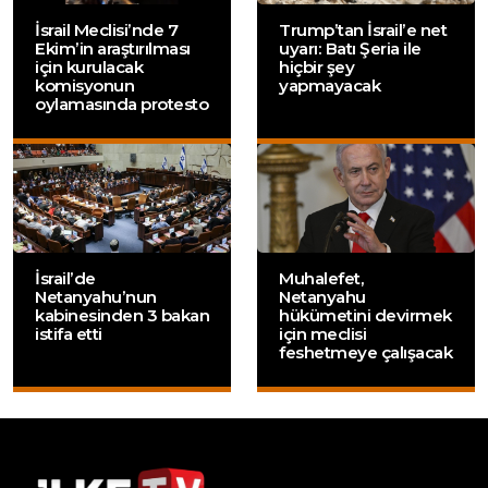
İsrail Meclisi’nde 7
Trump’tan İsrail’e net
Ekim’in araştırılması
uyarı: Batı Şeria ile
için kurulacak
hiçbir şey
komisyonun
yapmayacak
oylamasında protesto
İsrail’de
Muhalefet,
Netanyahu’nun
Netanyahu
kabinesinden 3 bakan
hükümetini devirmek
istifa etti
için meclisi
feshetmeye çalışacak