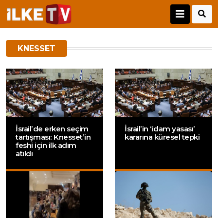
KNESSET
İsrail’de erken seçim
İsrail’in ‘idam yasası’
tartışması: Knesset’in
kararına küresel tepki
feshi için ilk adım
atıldı