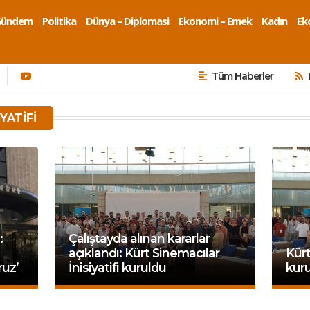
Gündem
Politika
Dünya – Diplomasi
Ekonomi – Emek
Kadın
Eko
Tüm Haberler
YATIFI
:
Çalıştayda alınan kararlar
açıklandı: Kürt Sinemacılar
Kürt
uz’
İnisiyatifi kuruldu
kur