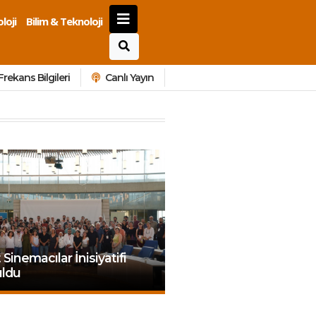
loji
Bilim & Teknoloji
Frekans Bilgileri
Canlı Yayın
 Sinemacılar İnisiyatifi
uldu