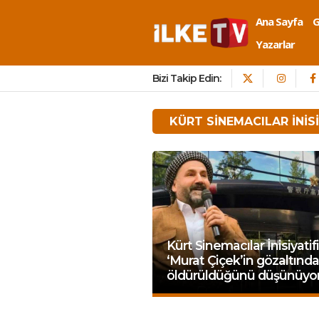
Ana Sayfa
Yazarlar
Bizi Takip Edin:
KÜRT SINEMACILAR İNISI
Kürt Sinemacılar İnisiyatifi
‘Murat Çiçek’in gözaltında
öldürüldüğünü düşünüyor