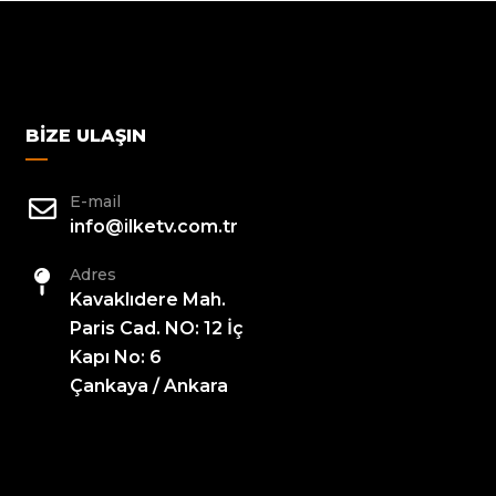
BIZE ULAŞIN
E-mail
info@ilketv.com.tr
Adres
Kavaklıdere Mah.
Paris Cad. NO: 12 İç
Kapı No: 6
Çankaya / Ankara