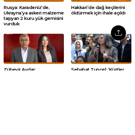
Rusya: Karadeniz’de,
Hakkari’de dağ keçilerini
Ukrayna’ya askeri malzeme
öldürmek için ihale açıldı
taşıyan 2 kuru yük gemisini
vurduk
Zübeyir Aydar:
Sebahat Tuncel: ‘Kürtler
‘Görüşlerimiz dikkate
mücadeleyi bırakmıyor,
alınarak teklifin
araçlarını değiştiriyor’
değiştirilmesini bekliyoruz’