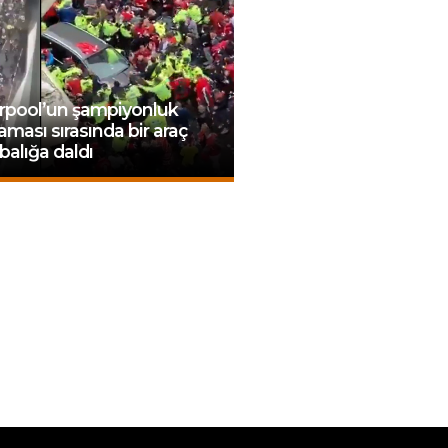
erpool’un şampiyonluk
aması sırasında bir araç
balığa daldı