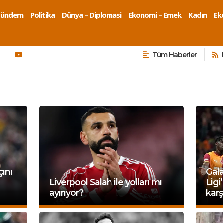
Gündem
Politika
Dünya – Diplomasi
Ekonomi – Emek
Kadın
Eko
Tüm Haberler
ını
Gal
Liverpool Salah ile yolları mı
Ligi
ayırıyor?
karş