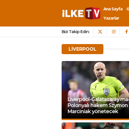
Ana Sayfa
Yazarlar
Bizi Takip Edin:
LIVERPOOL
Liverpool-Galatasaray maç
Polonyalı hakem Szymon
Marciniak yönetecek