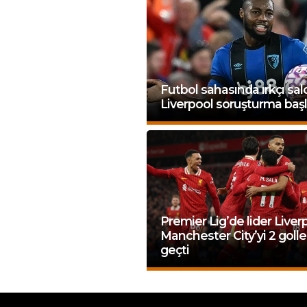
Futbol sahasında ırkçı sald
Liverpool soruşturma başl
Premier Lig’de lider Liver
Manchester City’yi 2 golle
geçti