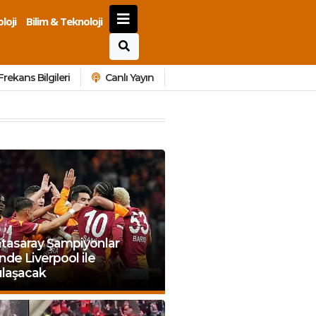
loji
Bilim & Teknoloji
Frekans Bilgileri
Canlı Yayın
atasaray Şampiyonlar
’nde Liverpool ile
ılaşacak